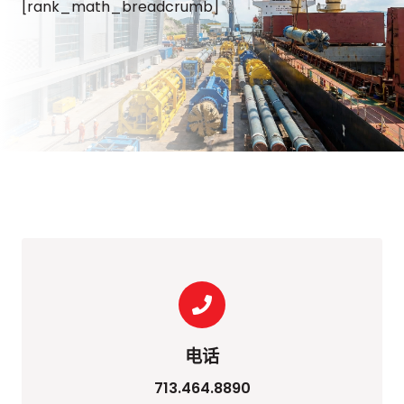
[rank_math_breadcrumb]
电话
713.464.8890