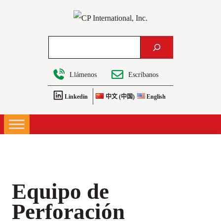
Saltar
al
contenido
Search
Llámenos
Escríbanos
Linkedin
中文 (中国)
English
Equipo de
Perforación