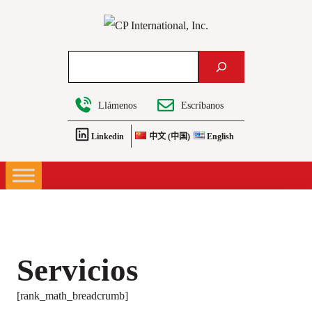
Saltar
al
contenido
Search
Llámenos
Escríbanos
Linkedin
中文 (中国)
English
Servicios
[rank_math_breadcrumb]