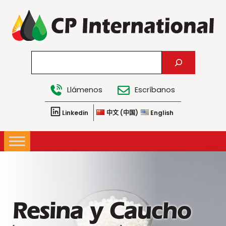
Saltar
al
contenido
Search
Llámenos
Escríbanos
Linkedin
中文 (中国)
English
Resina y Caucho