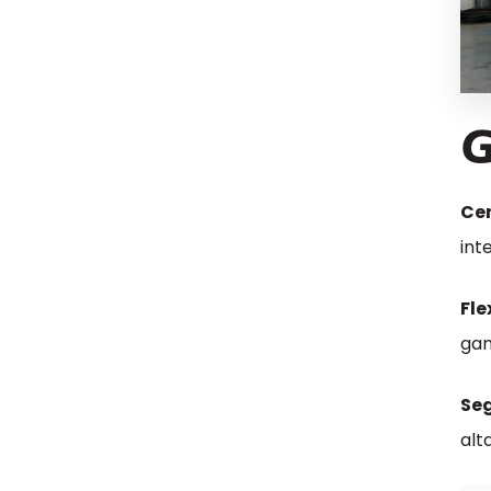
G
Cer
int
Fle
gan
Seg
alt