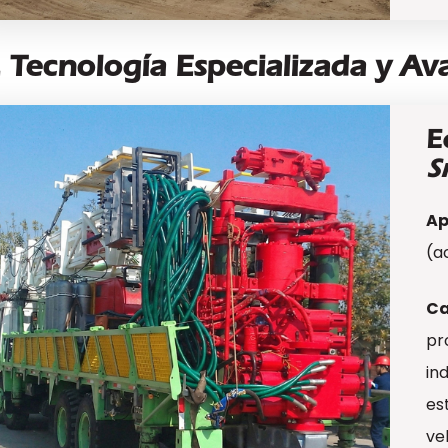
. Tecnología Especializada y A
E
S
Ap
(a
Ca
pr
in
es
ve