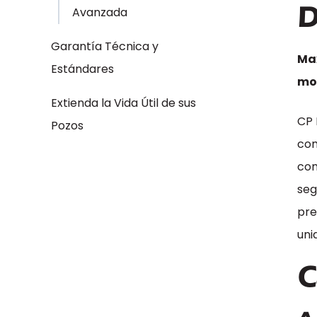
D
Avanzada
Garantía Técnica y
Max
Estándares
mo
Extienda la Vida Útil de sus
CP 
Pozos
com
com
seg
pre
uni
C