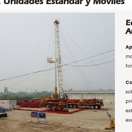
. Unidades Estándar y Móviles
E
A
Ap
ma
fo
Ca
so
pr
es
ex