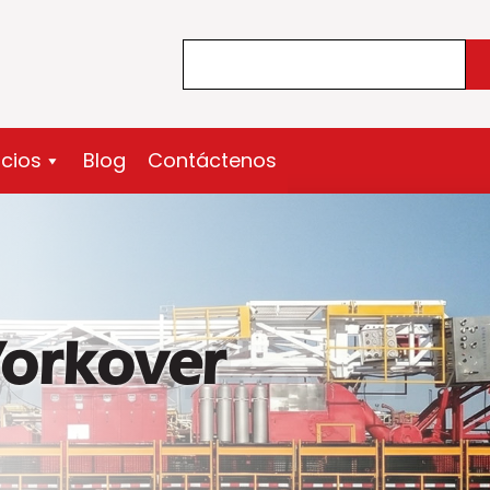
Search
icios
Blog
Contáctenos
orkover
e Workover