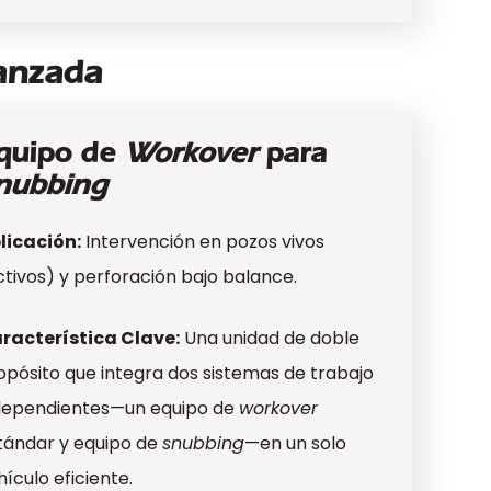
vanzada
quipo de
Workover
para
nubbing
licación:
Intervención en pozos vivos
ctivos) y perforación bajo balance.
racterística Clave:
Una unidad de doble
opósito que integra dos sistemas de trabajo
dependientes—un equipo de
workover
tándar y equipo de
snubbing
—en un solo
hículo eficiente.