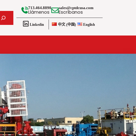
713.464.8890
sales@cptdcusa.com
Llámenos
Escríbanos
Linkedin
中文 (中国)
English