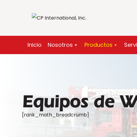
Saltar
al
contenido
Inicio
Nosotros
Productos
Serv
Equipos de W
Equipos d
[rank_math_breadcrumb]