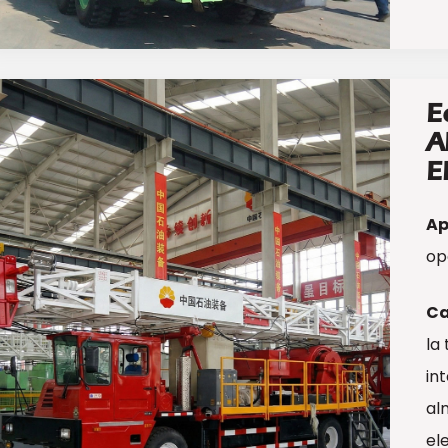
E
A
E
Ap
op
Ca
la
in
al
el